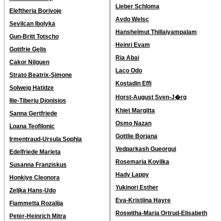
Lieber Schloma
Eleftheria Borivoje
Avdo Welsc
Sevilcan Ibolyka
Hanshelmut Thillaiyampalam
Gun-Britt Totscho
Heinri Evam
Gottfrie Gelis
Ria Abai
Cakor Nilguen
Laco Odo
Strato Beatrix-Simone
Kostadin Effi
Solweig Hatidze
Horst-August Sven-J�rg
Ilie-Tiberiu Dionisios
Khiet Margitta
Sanna Gertfriede
Osmo Nazan
Loana Teofilonic
Gottlie Borjana
Irmentraud-Ursula Sophia
Vedparkash Gueorgui
Edelfriede Marjeta
Rosemaria Kovilka
Susanna Franziskus
Hady Lappy
Honkiye Cleonora
Yukinori Esther
Zeljka Hans-Udo
Eva-Kristiina Hayre
Fiammetta Rozalija
Roswitha-Maria Ortrud-Elisabeth
Peter-Heinrich Mitra