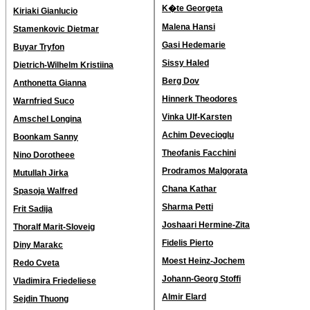
K�te Georgeta
Kiriaki Gianlucio
Malena Hansi
Stamenkovic Dietmar
Gasi Hedemarie
Buyar Tryfon
Sissy Haled
Dietrich-Wilhelm Kristiina
Berg Dov
Anthonetta Gianna
Hinnerk Theodores
Warnfried Suco
Vinka Ulf-Karsten
Amschel Longina
Achim Devecioglu
Boonkam Sanny
Theofanis Facchini
Nino Dorotheee
Prodramos Malgorata
Mutullah Jirka
Chana Kathar
Spasoja Walfred
Sharma Petti
Frit Sadija
Joshaari Hermine-Zita
Thoralf Marit-Sloveig
Fidelis Pierto
Diny Marakc
Moest Heinz-Jochem
Redo Cveta
Johann-Georg Stoffi
Vladimira Friedeliese
Almir Elard
Sejdin Thuong