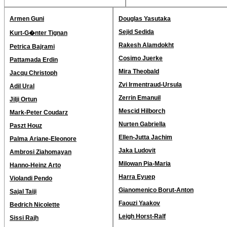
Armen Guni
Douglas Yasutaka
Sejid Sedida
Kurt-G�nter Tignan
Rakesh Alamdokht
Petrica Bajrami
Cosimo Juerke
Pattamada Erdin
Mira Theobald
Jacqu Christoph
Zvi Irmentraud-Ursula
Adil Ural
Zerrin Emanuil
Jilji Ortun
Mescid Hilborch
Mark-Peter Coudarz
Nurten Gabriella
Paszt Houz
Ellen-Jutta Jachim
Palma Ariane-Eleonore
Jaka Ludovit
Ambrosi Ziahomayan
Milowan Pia-Maria
Hanno-Heinz Arto
Harra Eyuep
Violandi Pendo
Gianomenico Borut-Anton
Sajal Taiji
Faouzi Yaakov
Bedrich Nicolette
Leigh Horst-Ralf
Sissi Rajh