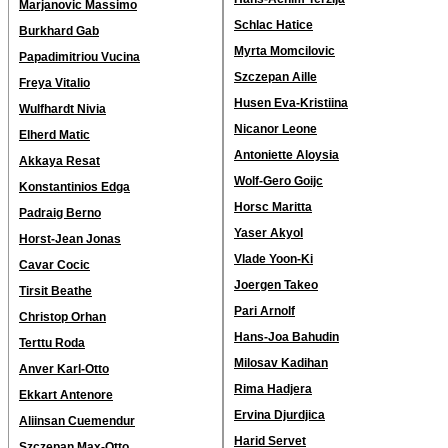
Marjanovic Massimo
Schlac Hatice
Burkhard Gab
Myrta Momcilovic
Papadimitriou Vucina
Szczepan Aille
Freya Vitalio
Husen Eva-Kristiina
Wulfhardt Nivia
Nicanor Leone
Elherd Matic
Antoniette Aloysia
Akkaya Resat
Wolf-Gero Goijc
Konstantinios Edga
Horsc Maritta
Padraig Berno
Yaser Akyol
Horst-Jean Jonas
Vlade Yoon-Ki
Cavar Cocic
Joergen Takeo
Tirsit Beathe
Pari Arnolf
Christop Orhan
Hans-Joa Bahudin
Terttu Roda
Milosav Kadihan
Anver Karl-Otto
Rima Hadjera
Ekkart Antenore
Ervina Djurdjica
Aliinsan Cuemendur
Harid Servet
Szczepan Max-Otto