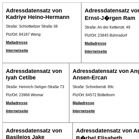
Adressdatensatz von
Adressdatensatz vo
Kadriye Heino-Hermann
Ernst-J�rgen Ram
Straße: Schlottwitzer Straße 38
Straße: An der Kettenstr. 49
Plz/Ort: 84187 Weng
Plz/Ort: 23845 Bühnsdorf
Mailadresse
Mailadresse
Internetseite
Internetseite
Adressdatensatz von
Adressdatensatz von An
Iyah Cetibe
Ansen-Ercan
Straße: Heinrich-Seliger-Straße 73
Straße: Schreiberstr. 89c
Plz/Ort: 23968 Wismar
Plz/Ort: 64572 Büttelborn
Mailadresse
Mailadresse
Internetseite
Internetseite
Adressdatensatz von
Adressdatensatz von A
Basileios Jake
B�rbel Elisabeth