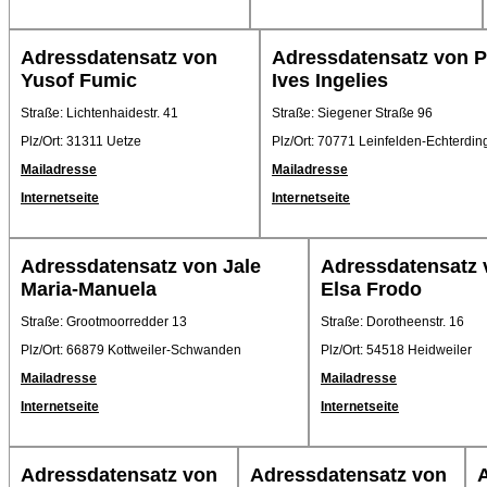
Adressdatensatz von
Adressdatensatz von Pi
Yusof Fumic
Ives Ingelies
Straße: Lichtenhaidestr. 41
Straße: Siegener Straße 96
Plz/Ort: 31311 Uetze
Plz/Ort: 70771 Leinfelden-Echterdi
Mailadresse
Mailadresse
Internetseite
Internetseite
Adressdatensatz von Jale
Adressdatensatz 
Maria-Manuela
Elsa Frodo
Straße: Grootmoorredder 13
Straße: Dorotheenstr. 16
Plz/Ort: 66879 Kottweiler-Schwanden
Plz/Ort: 54518 Heidweiler
Mailadresse
Mailadresse
Internetseite
Internetseite
Adressdatensatz von
Adressdatensatz von