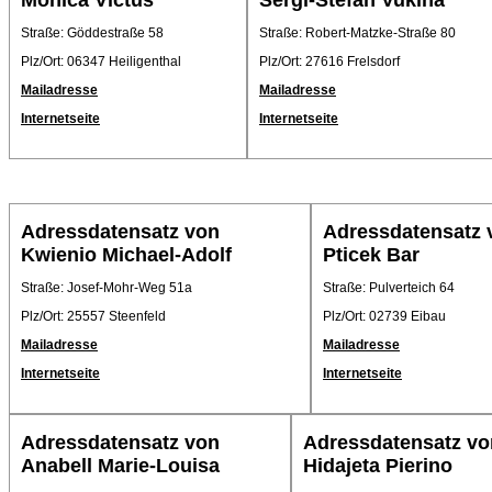
Monica Victus
Sergi-Stefan Vukina
Straße: Göddestraße 58
Straße: Robert-Matzke-Straße 80
Plz/Ort: 06347 Heiligenthal
Plz/Ort: 27616 Frelsdorf
Mailadresse
Mailadresse
Internetseite
Internetseite
Adressdatensatz von
Adressdatensatz 
Kwienio Michael-Adolf
Pticek Bar
Straße: Josef-Mohr-Weg 51a
Straße: Pulverteich 64
Plz/Ort: 25557 Steenfeld
Plz/Ort: 02739 Eibau
Mailadresse
Mailadresse
Internetseite
Internetseite
Adressdatensatz von
Adressdatensatz vo
Anabell Marie-Louisa
Hidajeta Pierino