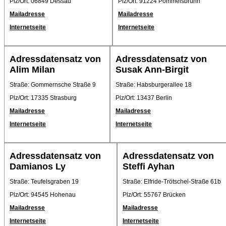
Plz/Ort: 06849 Dessau
Plz/Ort: 91224 Pommelsbrunn
Mailadresse
Mailadresse
Internetseite
Internetseite
Adressdatensatz von
Adressdatensatz von
Alim Milan
Susak Ann-Birgit
Straße: Gommernsche Straße 9
Straße: Habsburgerallee 18
Plz/Ort: 17335 Strasburg
Plz/Ort: 13437 Berlin
Mailadresse
Mailadresse
Internetseite
Internetseite
Adressdatensatz von
Adressdatensatz von
Damianos Ly
Steffi Ayhan
Straße: Teufelsgraben 19
Straße: Elfride-Trötschel-Straße 61b
Plz/Ort: 94545 Hohenau
Plz/Ort: 55767 Brücken
Mailadresse
Mailadresse
Internetseite
Internetseite