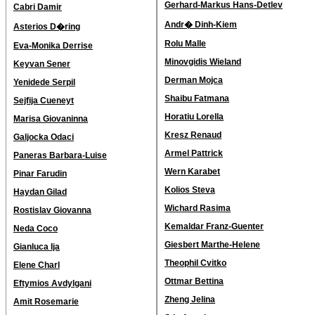
Gerhard-Markus Hans-Detlev
Cabri Damir
Andr� Dinh-Kiem
Asterios D�ring
Rolu Malle
Eva-Monika Derrise
Minovgidis Wieland
Keyvan Sener
Derman Mojca
Yenidede Serpil
Shaibu Fatmana
Sejfija Cueneyt
Horatiu Lorella
Marisa Giovaninna
Kresz Renaud
Galjocka Odaci
Armel Pattrick
Paneras Barbara-Luise
Wern Karabet
Pinar Farudin
Kolios Steva
Haydan Gilad
Wichard Rasima
Rostislav Giovanna
Kemaldar Franz-Guenter
Neda Coco
Giesbert Marthe-Helene
Gianluca Ija
Theophil Cvitko
Elene Charl
Ottmar Bettina
Eftymios Avdylgani
Zheng Jelina
Amit Rosemarie