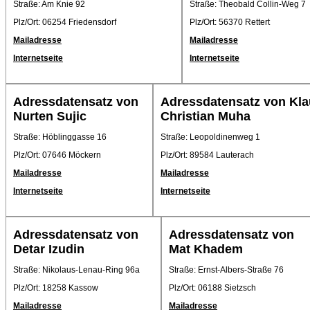
Straße: Am Knie 92
Straße: Theobald Collin-Weg 7
Plz/Ort: 06254 Friedensdorf
Plz/Ort: 56370 Rettert
Mailadresse
Mailadresse
Internetseite
Internetseite
Adressdatensatz von
Adressdatensatz von Kla
Nurten Sujic
Christian Muha
Straße: Höblinggasse 16
Straße: Leopoldinenweg 1
Plz/Ort: 07646 Möckern
Plz/Ort: 89584 Lauterach
Mailadresse
Mailadresse
Internetseite
Internetseite
Adressdatensatz von
Adressdatensatz von
Detar Izudin
Mat Khadem
Straße: Nikolaus-Lenau-Ring 96a
Straße: Ernst-Albers-Straße 76
Plz/Ort: 18258 Kassow
Plz/Ort: 06188 Sietzsch
Mailadresse
Mailadresse