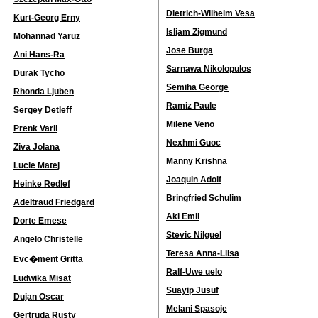
Dietrich-Wilhelm Vesa
Kurt-Georg Erny
Isljam Zigmund
Mohannad Yaruz
Jose Burga
Ani Hans-Ra
Sarnawa Nikolopulos
Durak Tycho
Semiha George
Rhonda Ljuben
Ramiz Paule
Sergey Detleff
Milene Veno
Prenk Varli
Nexhmi Guoc
Ziva Jolana
Manny Krishna
Lucie Matej
Joaquin Adolf
Heinke Redlef
Bringfried Schulim
Adeltraud Friedgard
Aki Emil
Dorte Emese
Stevic Nilguel
Angelo Christelle
Teresa Anna-Liisa
Evc�ment Gritta
Ralf-Uwe uelo
Ludwika Misat
Suayip Jusuf
Dujan Oscar
Melani Spasoje
Gertruda Rusty