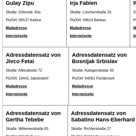
Gulay Zipu
Irja Fabien
R
Straße: Döbrastr. 40a
Straße: Löscherstraße 26
S
Plz/Ort: 06537 Kelbra
Plz/Ort: 39624 Berkau
P
Mailadresse
Mailadresse
M
Internetseite
Internetseite
I
Adressdatensatz von
Adressdatensatz von
Jivco Fetai
Bosnijak Srbislav
Straße: Altleutewitz 72
Straße: Autogenstraße 30
Plz/Ort: 18442 Jakobsdorf
Plz/Ort: 94081 Fürstenzell
Mailadresse
Mailadresse
Internetseite
Internetseite
Adressdatensatz von
Adressdatensatz von
Gertha Tebebe
Sabatino Hans-Eberhard
Straße: Willemerstraße 65
Straße: Richterstraße 27