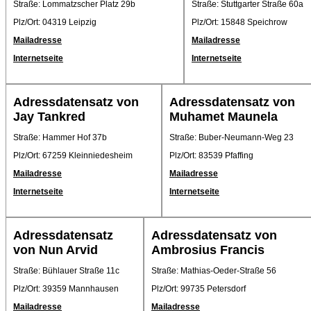
Straße: Lommatzscher Platz 29b
Straße: Stuttgarter Straße 60a
Plz/Ort: 04319 Leipzig
Plz/Ort: 15848 Speichrow
Mailadresse
Mailadresse
Internetseite
Internetseite
Adressdatensatz von
Adressdatensatz von
Jay Tankred
Muhamet Maunela
Straße: Hammer Hof 37b
Straße: Buber-Neumann-Weg 23
Plz/Ort: 67259 Kleinniedesheim
Plz/Ort: 83539 Pfaffing
Mailadresse
Mailadresse
Internetseite
Internetseite
Adressdatensatz
Adressdatensatz von
von Nun Arvid
Ambrosius Francis
Straße: Bühlauer Straße 11c
Straße: Mathias-Oeder-Straße 56
Plz/Ort: 39359 Mannhausen
Plz/Ort: 99735 Petersdorf
Mailadresse
Mailadresse