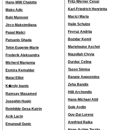
Fritz-Werner Cesar
Hans-Willi Chalotte
Karl-Friedrich Henrietta
Mako Adic
Macicj Maria
Baki Mansoor
Haile Schulze
Jirco Maksimiljana
Feyruz Andrija
Papal Malici
Bozidar Kemil
Patsanis Ghada
Marielouise Aschot
Tekin Eugenie-Marie
Niazollah Clyvia
Frederik Aleksandra
Durduc Celina
Micherd Marjanna
Tasso Simisa
Esmira Kemaldar
Ranate Appostolos
Matai Elliot
Zeha Bandis
K�roly Ioanis
Hilli Archondis
Ramsay Maxamed
Hans-Michael Attil
Josephin Hugin
Gole Aydin
Reinhilde Gesa-Katrin
Quy-Dai Lorenz
Acik Lacin
Annfried Raika
Emanouil Gunic
Hans-Achim Terzija