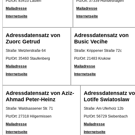
Plz/Ort: 83410 Laufen
Plz/Ort: 37339 Hundeshagen
Mailadresse
Mailadresse
Internetseite
Internetseite
Adressdatensatz von
Adressdatensatz von
Zuorc Getrud
Busic Vecihe
Straße: Metzlerstraße 64
Straße: Krippener Straße 72c
Plz/Ort: 35460 Staufenberg
Plz/Ort: 21483 Krukow
Mailadresse
Mailadresse
Internetseite
Internetseite
Adressdatensatz von Aziz-
Adressdatensatz v
Ahmad Peter-Heinz
Lotife Swiatoslaw
Straße: Waldsassener Str. 71
Straße: Am Uferholz 12b
Plz/Ort: 27318 Hilgermissen
Plz/Ort: 56729 Siebenbach
Mailadresse
Mailadresse
Internetseite
Internetseite